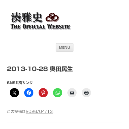
湊雅史オフィシャル・ウェブサイト＜
ドラマー 湊雅史のライヴスケジュール公開を目的としたオフィシャル・
ウェブサイトです
Masafumi Minato THE
OFFICIAL WEBSITE＞
コンテンツへ移動
MENU
2013-10-28 奥田民生
SNS共有リンク
この投稿は
2026/04/13
。