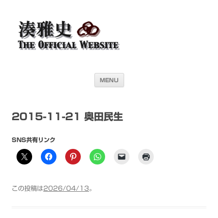
湊雅史オフィシャル・ウェブサイト＜
ドラマー 湊雅史のライヴスケジュール公開を目的としたオフィシャル・
ウェブサイトです
Masafumi Minato THE
OFFICIAL WEBSITE＞
コンテンツへ移動
MENU
2015-11-21 奥田民生
SNS共有リンク
この投稿は
2026/04/13
。