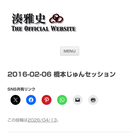
湊雅史オフィシャル・ウェブサイト＜
ドラマー 湊雅史のライヴスケジュール公開を目的としたオフィシャル・
ウェブサイトです
Masafumi Minato THE
OFFICIAL WEBSITE＞
コンテンツへ移動
MENU
2016-02-06 橋本じゅんセッション
SNS共有リンク
この投稿は
2026/04/13
。