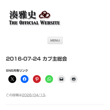
湊雅史オフィシャル・ウェブサイト＜
ドラマー 湊雅史のライヴスケジュール公開を目的としたオフィシャル・
ウェブサイトです
Masafumi Minato THE
OFFICIAL WEBSITE＞
コンテンツへ移動
MENU
2016-07-24 カブ主総会
SNS共有リンク
この投稿は
2026/04/13
。