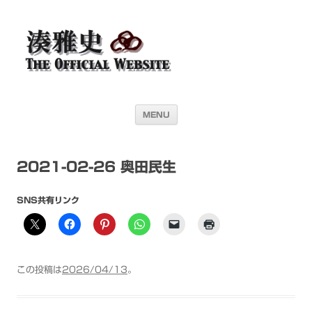
湊雅史オフィシャル・ウェブサイト＜
ドラマー 湊雅史のライヴスケジュール公開を目的としたオフィシャル・
ウェブサイトです
Masafumi Minato THE
OFFICIAL WEBSITE＞
コンテンツへ移動
MENU
2021-02-26 奥田民生
SNS共有リンク
この投稿は
2026/04/13
。