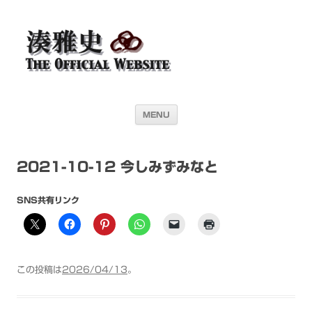
湊雅史オフィシャル・ウェブサイト＜
ドラマー 湊雅史のライヴスケジュール公開を目的としたオフィシャル・
ウェブサイトです
Masafumi Minato THE
OFFICIAL WEBSITE＞
コンテンツへ移動
MENU
2021-10-12 今しみずみなと
SNS共有リンク
この投稿は
2026/04/13
。