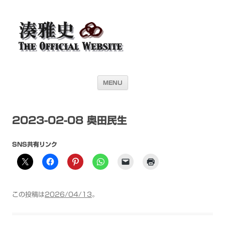
湊雅史オフィシャル・ウェブサイト＜
ドラマー 湊雅史のライヴスケジュール公開を目的としたオフィシャル・
ウェブサイトです
Masafumi Minato THE
OFFICIAL WEBSITE＞
コンテンツへ移動
MENU
2023-02-08 奥田民生
SNS共有リンク
この投稿は
2026/04/13
。