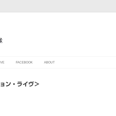
を目的としたオフィシャル・ウェブサイトです
ブサイト＜Masafumi Minato TH
コンテンツへ移動
IVE
FACEBOOK
ABOUT
ッション・ライヴ＞