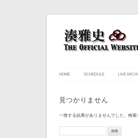
ドラマー 湊雅史のライヴスケジュール公開
湊雅史オフィシャル・ウェブ
HOME
SCHEDULE
LIVE ARCH
見つかりません
一致する結果がありませんでした。検索
検
索: