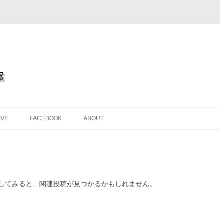
を目的としたオフィシャル・ウェブサイトです
サイト＜Masafumi Minato THE 
コンテンツへ移動
IVE
FACEBOOK
ABOUT
してみると、関連投稿が見つかるかもしれません。