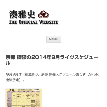
湊雅史オフィシャル・ウェブサイト＜
ドラマー 湊雅史のライヴスケジュール公開を目的としたオフィシャル・
ウェブサイトです
Masafumi Minato THE
OFFICIAL WEBSITE＞
コンテンツへ移動
MENU
京都 磔磔の2014年9月ライヴスケジュー
ル
今月9月は1回出演の、京都 磔磔スケジュール表です（9/5に
出演予定）。