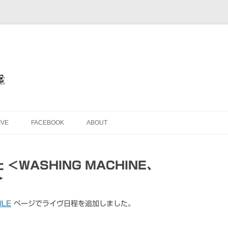
を目的としたオフィシャル・ウェブサイトです
ブサイト＜Masafumi Minato TH
コンテンツへ移動
IVE
FACEBOOK
ABOUT
＜WASHING MACHINE、
＞
ULE
ページでライヴ日程を追加しました。