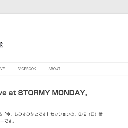
を目的としたオフィシャル・ウェブサイトです
ブサイト＜Masafumi Minato TH
コンテンツへ移動
IVE
FACEBOOK
ABOUT
 at STORMY MONDAY,
による「今、しみずみなとです」セッションの、8/9（日）横
ヤーです。