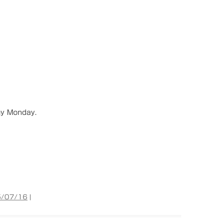
my Monday.
/07/16
|