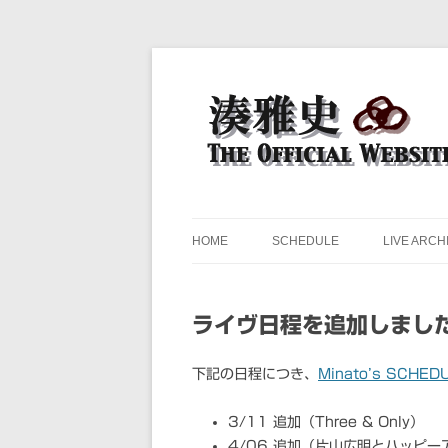
ドラマー 湊雅史のライヴスケジュール公開
湊雅史オフィシャル・ウェ
HOME
SCHEDULE
LIVE ARCH
ライヴ日程を追加しました＜
下記の日程につき、
Minato’s SCHED
3/11 追加（Three & Only）
4/06 追加（片山広明とハッピー