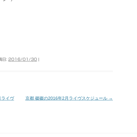
稿日:
2016/01/30
|
2月ライヴ
京都 磔磔の2016年2月ライヴスケジュール
→