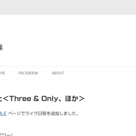
を目的としたオフィシャル・ウェブサイトです
ブサイト＜Masafumi Minato TH
コンテンツへ移動
IVE
FACEBOOK
ABOUT
Three & Only、ほか＞
ULE
ページでライヴ日程を追加しました。
アワー）