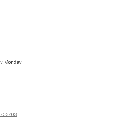
my Monday.
/03/03
|