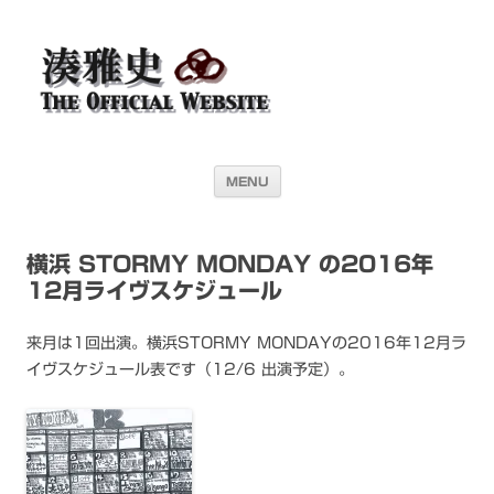
湊雅史オフィシャル・ウェブサイト＜
ドラマー 湊雅史のライヴスケジュール公開を目的としたオフィシャル・
ウェブサイトです
Masafumi Minato THE
OFFICIAL WEBSITE＞
コンテンツへ移動
MENU
横浜 STORMY MONDAY の2016年
12月ライヴスケジュール
来月は1回出演。横浜STORMY MONDAYの2016年12月ラ
イヴスケジュール表です（12/6 出演予定）。