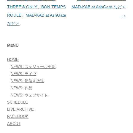
THREE & ONLY、BON TEMPS
MAD-KAB at AshGate など＞
ROULE、MAD-KAB at AshGate
→
など＞
MENU
HOME
NEWS: スケジュール更新
NEWS: ライヴ
NEWS: 配信＆放送
NEWS: 作品
NEWS: ウェブサイト
SCHEDULE
LIVE ARCHIVE
FACEBOOK
ABOUT