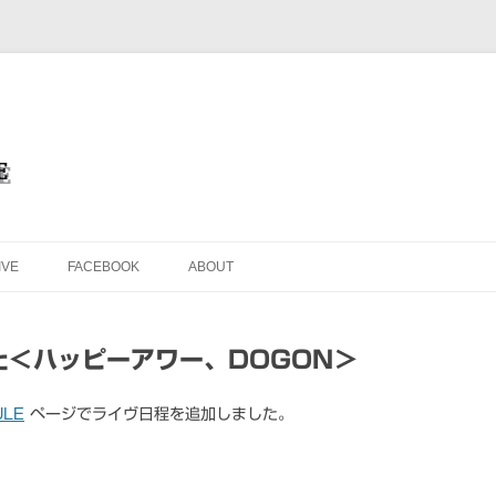
を目的としたオフィシャル・ウェブサイトです
ブサイト＜Masafumi Minato TH
コンテンツへ移動
IVE
FACEBOOK
ABOUT
た＜ハッピーアワー、DOGON＞
ULE
ページでライヴ日程を追加しました。