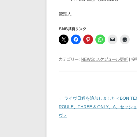
管理人
SNS共有リンク
カテゴリー:
NEWS: スケジュール更新
| 投
←
ライヴ日程を追加しました＜BON TE
投稿ナビゲーション
ROULE、THREE & ONLY、A、セッ
ヴ＞