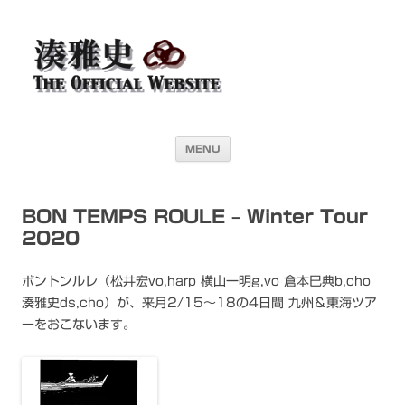
湊雅史オフィシャル・ウェブサイト＜
ドラマー 湊雅史のライヴスケジュール公開を目的としたオフィシャル・
ウェブサイトです
Masafumi Minato THE
OFFICIAL WEBSITE＞
コンテンツへ移動
MENU
BON TEMPS ROULE – Winter Tour
2020
ボントンルレ（松井宏vo,harp 横山一明g,vo 倉本巳典b,cho
湊雅史ds,cho）が、来月2/15〜18の4日間 九州＆東海ツア
ーをおこないます。