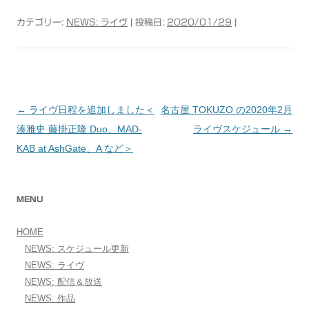
カテゴリー:
NEWS: ライヴ
| 投稿日:
2020/01/29
|
←
ライヴ日程を追加しました＜
名古屋 TOKUZO の2020年2月
投稿ナビゲーション
湊雅史 藤掛正隆 Duo、MAD-
ライヴスケジュール
→
KAB at AshGate、A など＞
MENU
HOME
NEWS: スケジュール更新
NEWS: ライヴ
NEWS: 配信＆放送
NEWS: 作品