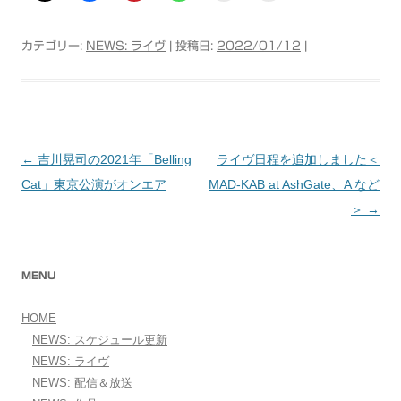
カテゴリー:
NEWS: ライヴ
| 投稿日:
2022/01/12
|
←
吉川晃司の2021年「Belling
ライヴ日程を追加しました＜
投稿ナビゲーション
Cat」東京公演がオンエア
MAD-KAB at AshGate、A など
＞
→
MENU
HOME
NEWS: スケジュール更新
NEWS: ライヴ
NEWS: 配信＆放送