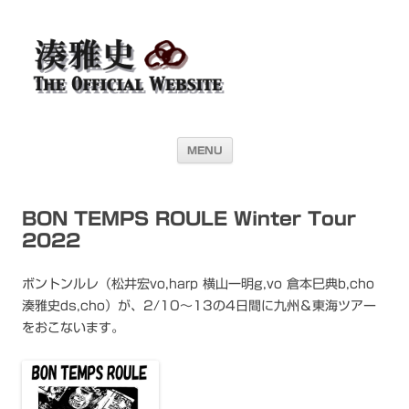
湊雅史オフィシャル・ウェブサイト＜
ドラマー 湊雅史のライヴスケジュール公開を目的としたオフィシャル・
ウェブサイトです
Masafumi Minato THE
OFFICIAL WEBSITE＞
コンテンツへ移動
MENU
BON TEMPS ROULE Winter Tour
2022
ボントンルレ（松井宏vo,harp 横山一明g,vo 倉本巳典b,cho
湊雅史ds,cho）が、2/10〜13の4日間に九州＆東海ツアー
をおこないます。