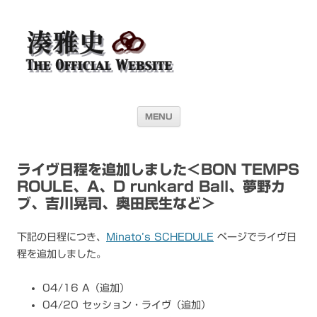
湊雅史オフィシャル・ウェブサイト＜
ドラマー 湊雅史のライヴスケジュール公開を目的としたオフィシャル・
ウェブサイトです
Masafumi Minato THE
OFFICIAL WEBSITE＞
コンテンツへ移動
MENU
ライヴ日程を追加しました＜BON TEMPS
ROULE、A、D runkard Ball、夢野カ
ブ、吉川晃司、奥田民生など＞
下記の日程につき、
Minato’s SCHEDULE
ページでライヴ日
程を追加しました。
04/16 A（追加）
04/20 セッション・ライヴ（追加）