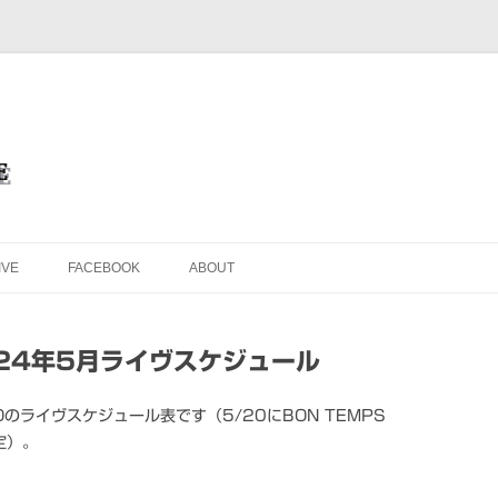
を目的としたオフィシャル・ウェブサイトです
ブサイト＜Masafumi Minato TH
コンテンツへ移動
IVE
FACEBOOK
ABOUT
024年5月ライヴスケジュール
Oのライヴスケジュール表です（5/20にBON TEMPS
予定）。