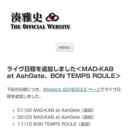
湊雅史オフィシャル・ウェブサイト＜
ドラマー 湊雅史のライヴスケジュール公開を目的としたオフィシャル・
ウェブサイトです
Masafumi Minato THE
OFFICIAL WEBSITE＞
コンテンツへ移動
MENU
ライヴ日程を追加しました＜MAD-KAB
at AshGate、BON TEMPS ROULE＞
下記の日程につき、
Minato’s SCHEDULE ページ
でライヴ日
程を追加しました。
01/22 MAD-KAB at AshGate（追加）
02/23 MAD-KAB at AshGate（追加）
11/10 BON TEMPS ROULE（追加）