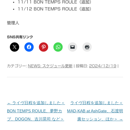
11/11 BON TEMPS ROULE（追加）
11/12 BON TEMPS ROULE（追加）
管理人
SNS共有リンク
カテゴリー:
NEWS: スケジュール更新
| 投稿日:
2024/12/19
|
←
ライヴ日程を追加しました＜
ライヴ日程を追加しました＜
投稿ナビゲーション
BON TEMPS ROULE、夢野カ
MAD-KAB at AshGate、石渡明
ブ、DOGON、吉川晃司 など＞
廣セッション、ほか＞
→