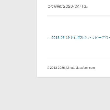
この投稿は
2026/04/13
。
←
2015-05-19 片山広明とハッピーアワ
投稿ナビゲーション
© 2013-2026,
MinatoMasafumi.com