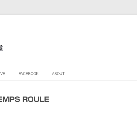
を目的としたオフィシャル・ウェブサイトです
ブサイト＜Masafumi Minato TH
コンテンツへ移動
IVE
FACEBOOK
ABOUT
TEMPS ROULE