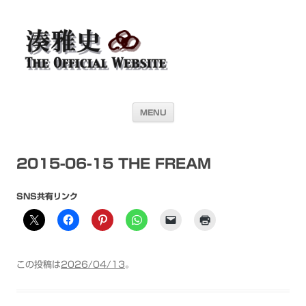
湊雅史オフィシャル・ウェブサイト＜
ドラマー 湊雅史のライヴスケジュール公開を目的としたオフィシャル・
ウェブサイトです
Masafumi Minato THE
OFFICIAL WEBSITE＞
コンテンツへ移動
MENU
2015-06-15 THE FREAM
SNS共有リンク
この投稿は
2026/04/13
。