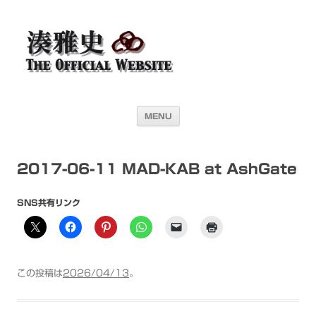
湊雅史オフィシャル・ウェブサイト＜
ドラマー 湊雅史のライヴスケジュール公開を目的としたオフィシャル・
ウェブサイトです
Masafumi Minato THE
OFFICIAL WEBSITE＞
コンテンツへ移動
MENU
2017-06-11 MAD-KAB at AshGate
SNS共有リンク
この投稿は
2026/04/13
。