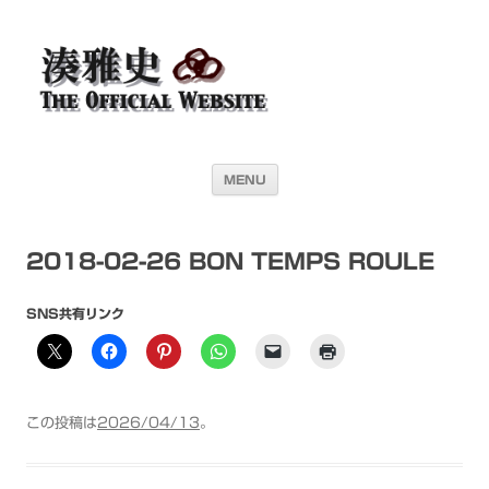
湊雅史オフィシャル・ウェブサイト＜
ドラマー 湊雅史のライヴスケジュール公開を目的としたオフィシャル・
ウェブサイトです
Masafumi Minato THE
OFFICIAL WEBSITE＞
コンテンツへ移動
MENU
2018-02-26 BON TEMPS ROULE
SNS共有リンク
この投稿は
2026/04/13
。