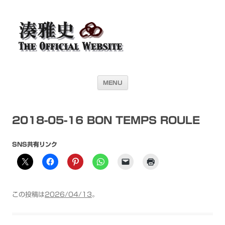
湊雅史オフィシャル・ウェブサイト＜
ドラマー 湊雅史のライヴスケジュール公開を目的としたオフィシャル・
ウェブサイトです
Masafumi Minato THE
OFFICIAL WEBSITE＞
コンテンツへ移動
MENU
2018-05-16 BON TEMPS ROULE
SNS共有リンク
この投稿は
2026/04/13
。