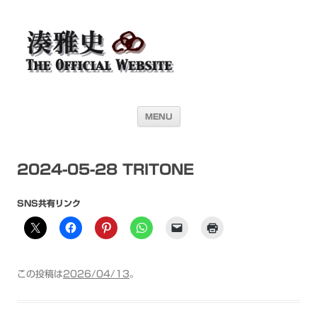
湊雅史オフィシャル・ウェブサイト＜
ドラマー 湊雅史のライヴスケジュール公開を目的としたオフィシャル・
ウェブサイトです
Masafumi Minato THE
OFFICIAL WEBSITE＞
コンテンツへ移動
MENU
2024-05-28 TRITONE
SNS共有リンク
この投稿は
2026/04/13
。